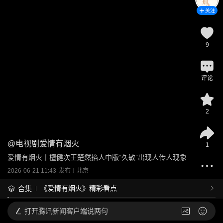
关注
9
评论
2
@
电视剧爱情有烟火
1
爱情有烟火丨檀健次王楚然掐人中版“久敏”出现人传人现象
2026-06-21 11:43
发布于
北京
《爱情有烟火》精彩看点
合集
打开
腾讯新闻客户端说两句