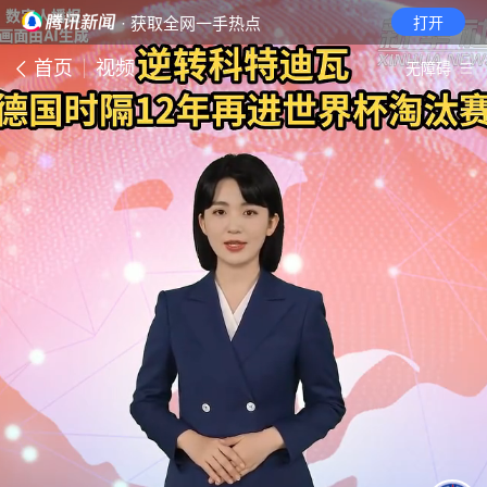
· 获取全网一手热点
打开
首页
视频
无障碍