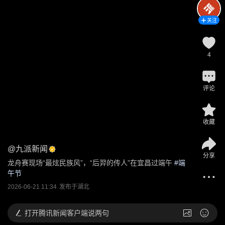
关注
4
评论
收藏
@
九派新闻
分享
龙舟赛现场“最炫民族风”，“后羿的传人”在宜昌过端午
 #
端
午节
2026-06-21 11:34
发布于
湖北
打开
腾讯新闻客户端说两句