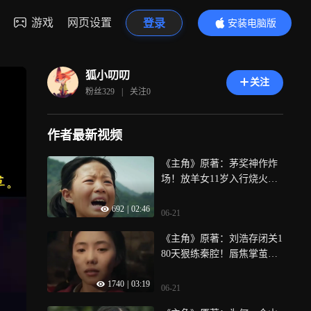
游戏
网页设置
登录
安装电脑版
内容更精彩
狐小叨叨
关注
粉丝
329
|
关注
0
作者最新视频
《主角》原著：茅奖神作炸
场！放羊女11岁入行烧火，
凭啥逆袭成秦腔皇后？真相
692
|
02:46
太狠了！
06-21
《主角》原著：刘浩存闭关1
80天狠练秦腔！唇焦掌茧拒
用替身，这才是《主角》忆
1740
|
03:19
秦娥的“地狱级”开局？
06-21