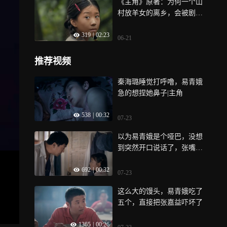
《主角》原著：为何一个山
村放羊女的离乡，会被剧作
家郑重写入史册？为何一双
319
|
02:23
缝缝补补的回力鞋，竟成了
06-21
秦腔皇后的起点？
推荐视频
秦海璐睡觉打呼噜，易青娥
急的想捏她鼻子|主角
538
|
00:32
07-23
以为易青娥是个哑巴，没想
到突然开口说话了，张嘴就
是要吃肉
692
|
00:32
07-23
这么大的馒头，易青娥吃了
五个，直接把张嘉益吓坏了
1365
|
00:26