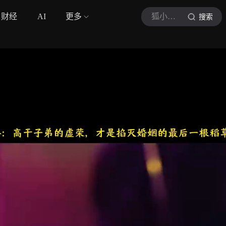
财经
AI
更多
狐小叨叨
搜索