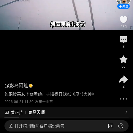
关注
235
3
56
@
影岛阿蛙
2
色狼给美女下衰老药，手段极其残忍《鬼马天师》
2026-06-21 11:30
发布于
山东
鬼马天师
看正片
打开
腾讯新闻客户端说两句