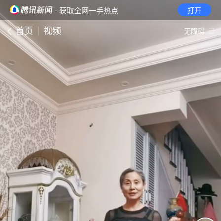
· 获取全网一手热点
打开
首页
视频
无障碍