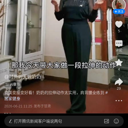
关注
5
评论
4
@
时尚的天蝎奶奶
AI章节
29
变美变瘦变好看！奶奶的拉伸动作太实用，肩背腰全练到
 #
居家健身
2026-06-21 11:25
发布于
甘肃
打开
腾讯新闻客户端说两句