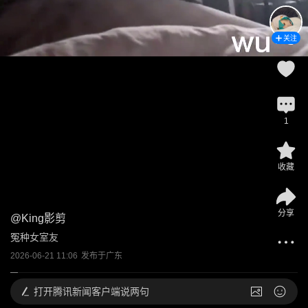
关注
1
收藏
分享
@
King影剪
冤种女室友
2026-06-21 11:06
发布于
广东
打开
腾讯新闻客户端说两句