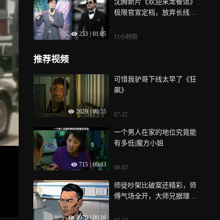
沈腾新片《欢迎来龙餐馆》
极限官宣定档，放弃长线预
热开启极简宣发，业内看好
253
|
01:05
票房观众打算临时观影
11小时前
推荐视频
可惜我驴哥下线太早了《狂
飙》
2629
|
00:55
07-22
一个男人在家的地位究竟能
有多低|魔方小姐
715
|
00:33
08-02
师徒吵架比破案还精彩，师
傅气场全开，大师兄据理力
争
8976
|
00:16