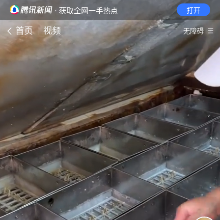
· 获取全网一手热点
打开
首页
视频
无障碍