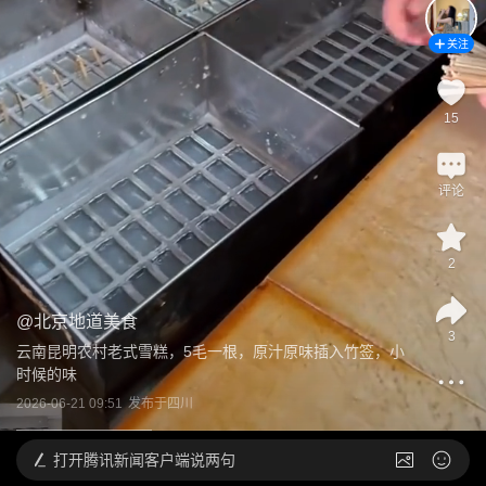
关注
15
评论
2
@
北京地道美食
3
云南昆明农村老式雪糕，5毛一根，原汁原味插入竹签，小
时候的味
2026-06-21 09:51
发布于
四川
打开
腾讯新闻客户端说两句