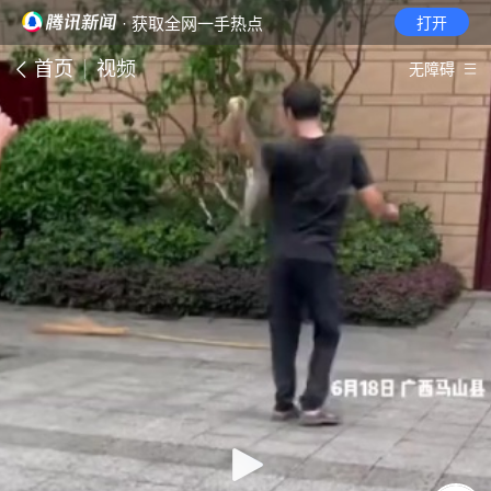
· 获取全网一手热点
打开
首页
视频
无障碍