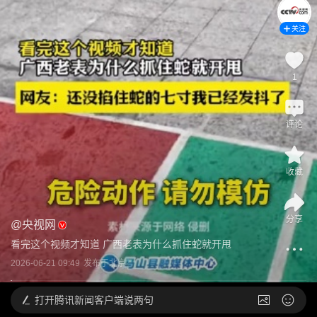
关注
1
评论
收藏
分享
@
央视网
看完这个视频才知道 广西老表为什么抓住蛇就开甩
2026-06-21 09:49
发布于
北京
打开
腾讯新闻客户端说两句