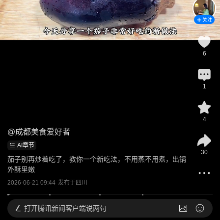
关注
6
1
4
@
成都美食爱好者
AI章节
30
茄子别再炒着吃了，教你一个新吃法，不用蒸不用煮，出锅
外酥里嫩
2026-06-21 09:44
发布于
四川
打开
腾讯新闻客户端说两句