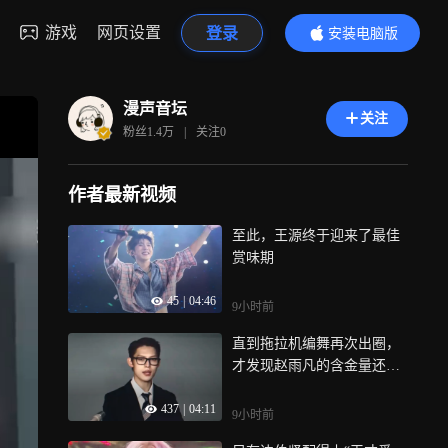
游戏
网页设置
登录
安装电脑版
内容更精彩
漫声音坛
关注
粉丝
1.4万
|
关注
0
作者最新视频
至此，王源终于迎来了最佳
赏味期
45
|
04:46
9小时前
直到拖拉机编舞再次出圈，
才发现赵雨凡的含金量还在
上升
437
|
04:11
9小时前