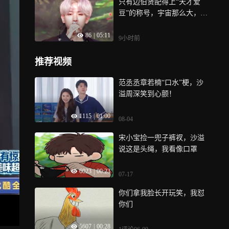
只有边伯贤配得上“天才爱
豆”的称号，宇宙那么大，我
只要你这一颗星
86
|
05:11
9小时前
推荐视频
范丞丞章若楠“口水”梗，沙
溢周深笑到心颤！
1115
|
01:00
08-04
宋小宝捡一兜子裤衩，沙溢
说这是头绳，我看像口罩
6023
|
00:23
07-17
你们拿我脸长开玩笑，我怼
你们
5607
|
00:28