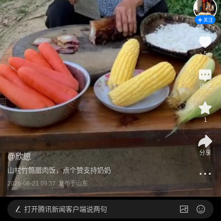
关注
5
评论
1
分享
@
欣愿
山村竹筒腊肉饭，点个赞支持奶奶
2026-06-21 09:37
发布于
山东
打开
腾讯新闻客户端说两句