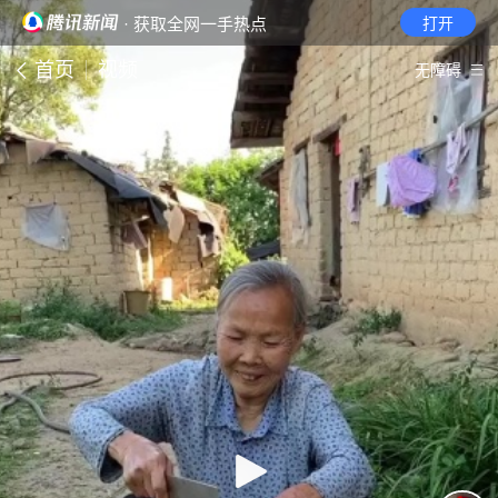
· 获取全网一手热点
打开
首页
视频
无障碍