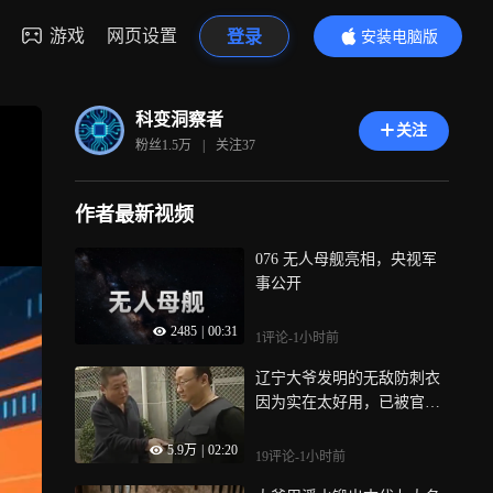
游戏
网页设置
登录
安装电脑版
内容更精彩
科变洞察者
关注
粉丝
1.5万
|
关注
37
作者最新视频
076 无人母舰亮相，央视军
事公开
2485
|
00:31
1评论
-1小时前
辽宁大爷发明的无敌防刺衣
因为实在太好用，已被官方
收编
5.9万
|
02:20
19评论
-1小时前