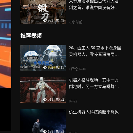
大爷用溪水锻出古代九大名
剑之首，谁说中国没有好锻
刀
983
|
01:49
-1小时前
推荐视频
26、西工大 56 克水下隐身幽
灵机器人，零噪音深海隐蔽
作战
382
|
02:15
1评论
07-16
机器人格斗现场，其中一方
倒地时，另一方立马跳舞“嘲
讽”以获得加分，网友：还有
511
|
00:32
MVP结算画面
07-22
仿生机器人科技感超乎想象
138
|
03:33