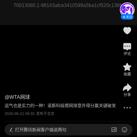
70013080.1-98143afce3410599a5ba1cf520c136fd
关注
评论
收藏
分享
@
WTA网球
运气也是实力的一种！诺斯科娃擦网球意外得分赢关键破发
2026-06-21 09:30
发布于
北京
打开
腾讯新闻客户端说两句