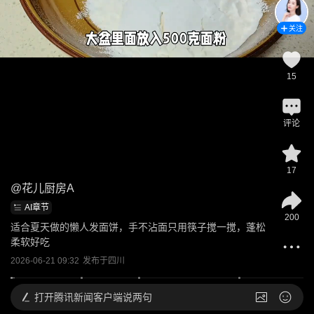
关注
15
评论
17
@
花儿厨房A
AI章节
200
适合夏天做的懒人发面饼，手不沾面只用筷子搅一搅，蓬松
柔软好吃
2026-06-21 09:32
发布于
四川
打开
腾讯新闻客户端说两句