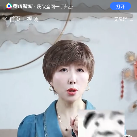
· 获取全网一手热点
打开
首页
视频
无障碍