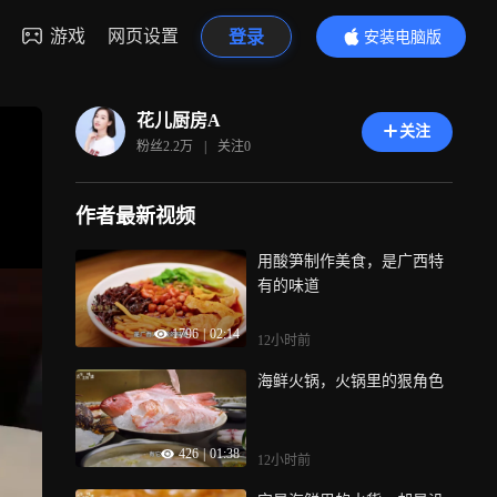
游戏
网页设置
登录
安装电脑版
内容更精彩
花儿厨房A
关注
粉丝
2.2万
|
关注
0
作者最新视频
用酸笋制作美食，是广西特
有的味道
1796
|
02:14
12小时前
海鲜火锅，火锅里的狠角色
426
|
01:38
12小时前