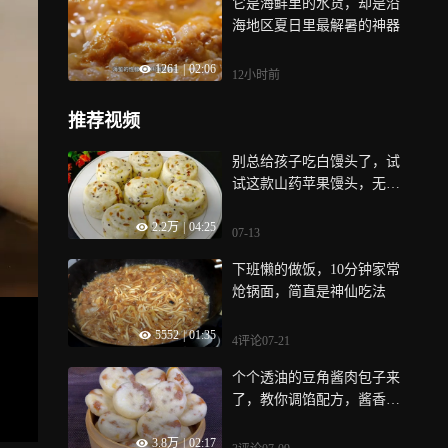
它是海鲜里的水货，却是沿
海地区夏日里最解暑的神器
1261
|
02:06
12小时前
推荐视频
别总给孩子吃白馒头了，试
试这款山药苹果馒头，无糖
无油营养美味
2.2万
|
04:25
07-13
下班懒的做饭，10分钟家常
炝锅面，简直是神仙吃法
5552
|
01:35
4评论
07-21
个个透油的豆角酱肉包子来
了，教你调馅配方，酱香浓
郁，鲜美不柴
3.8万
|
02:17