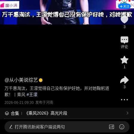
关注
3
评论
1
@
从小美说综艺
3
万千惠淘汰，王濛觉得自己没有保护好她，并对她鞠躬道
歉！丨乘风
 #
王濛
2026-06-21 09:30
发布于
河南
《乘风2026》高光片段
合集
打开
腾讯新闻客户端说两句