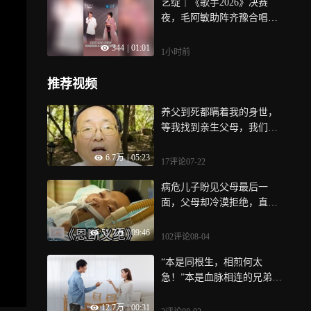
艺绽｜《歌手2026》决赛
夜，毛阿敏助阵齐豫合唱
《相思》，歌坛传奇同台情
344
|
01:01
怀满满
1小时前
推荐视频
养父到死都瞒着我的身世，
等我找到亲生父母，我们已
阴阳两隔
6.7万
|
05:23
17评论
07-22
病危儿子盼见父母最后一
面，父母却冷漠拒绝，直言
死了直接拉去火葬场 | 纪录
51.7万
|
09:46
片
102评论
08-04
“本是同根生，相煎何太
急！”本是血脉相连的兄弟姐
妹，竟然为了老人的一点钱
12.7万
|
00:31
反目成仇，太寒心！