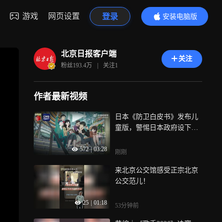
游戏
网页设置
登录
安装电脑版
内容更精彩
北京日报客户端
关注
粉丝
193.4万
|
关注
1
作者最新视频
日本《防卫白皮书》发布儿
童版，警惕日本政府设下的
二次元陷阱
572
|
03:28
刚刚
来北京公交馆感受正宗北京
公交范儿！
25
|
01:18
53分钟前