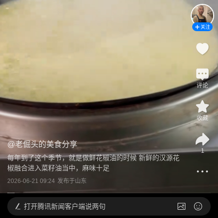
关注
评论
收藏
@
老倔头的美食分享
1
每年到了这个季节，就是做鲜花椒油的时候 新鲜的汉源花
椒融合进入菜籽油当中，麻味十足
2026-06-21 09:24
发布于
山东
打开
腾讯新闻客户端说两句