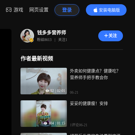
游戏
网页设置
登录
安装电脑版
内容更精彩
钱多多营养师
关注
粉丝
8613
|
关注
1
作者最新视频
外卖如何健康点？健康吃？
营养师手把手教会你
92
|
02:01
06-21
妥妥的健康瘦！安排
404
|
01:15
1评论
06-21