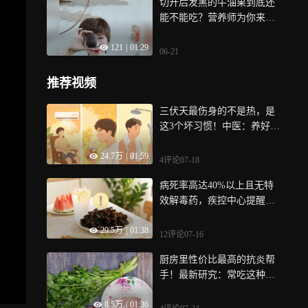
切开后发黑的牛油果到底还
能不能吃？营养师为你来揭
秘
121
|
01:29
06-21
推荐视频
三伏天最伤身的不是热，是
这3个坏习惯！中医：养好这
40天，秋冬病不找
24.7万
|
01:59
4评论
07-18
病死率高达40%以上且无特
效解毒药，疾控中心提醒：
夏季这两种常吃食物千万别
29.5万
|
01:38
放久
12评论
07-16
厨房里性价比最高的抗炎帮
手！最新研究：常吃这种菜
能平稳血糖，预防癌症，但
8.5万
|
01:36
这几类人要慎吃