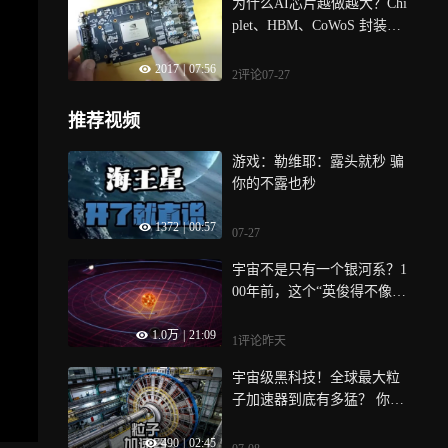
为什么AI芯片越做越大？Chi
plet、HBM、CoWoS 封装、
玻璃基板、导热材料
2017
|
07:56
2评论
07-27
推荐视频
游戏：勒维耶：露头就秒 骗
你的不露也秒
1372
|
00:57
07-27
宇宙不是只有一个银河系？1
00年前，这个“英俊得不像
话”的天才颠覆了人类认知
1.0万
|
21:09
1评论
昨天
宇宙级黑科技！全球最大粒
子加速器到底有多猛？ 你见
过能复刻宇宙
490
|
02:45