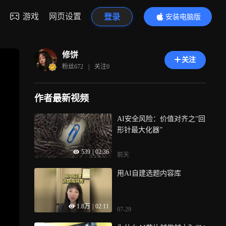
游戏
网页设置
登录
安装电脑版
内容更精彩
修饼
关注
粉丝
672
|
关注
0
作者最新视频
AI安全风险：价值对齐之“回
形针最大化器”
539
|
02:36
前天
用AI自建选题内容库
1.8万
|
02:11
07-29