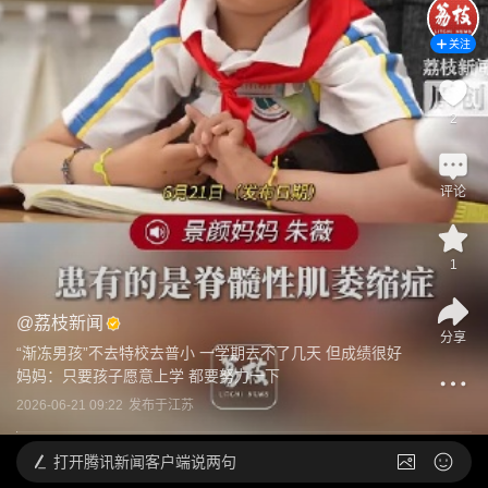
关注
2
评论
1
@
荔枝新闻
分享
“渐冻男孩”不去特校去普小 一学期去不了几天 但成绩很好 
妈妈：只要孩子愿意上学 都要努力一下
2026-06-21 09:22
发布于
江苏
打开
腾讯新闻客户端说两句