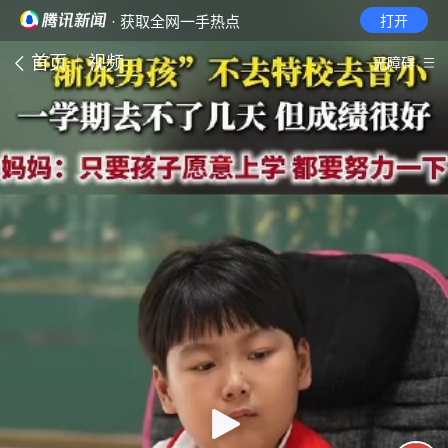
· 获取全网一手热点
打开
首页
视频
无障碍