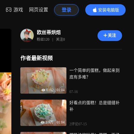
游戏
网页设置
登录
安装电脑版
内容更精彩
欧丝蒂烘焙
关注
粉丝
120
|
关注
0
作者最新视频
一个简单的蛋糕，做起来到
底有多难？
6162
|
01:04
07-16
好看点的蛋糕！总是缝缝补
补
1.5万
|
01:04
2评论
07-15