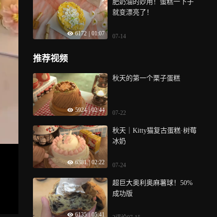
肥奶油的妙用！蛋糕一下子
就变漂亮了！
6172
|
01:07
07-14
推荐视频
秋天的第一个栗子蛋糕
5924
|
02:44
07-22
秋天｜Kitty猫复古蛋糕·树莓
冰奶
6381
|
02:22
07-24
超巨大奥利奥麻薯球！50%
成功版
6135
|
05:41