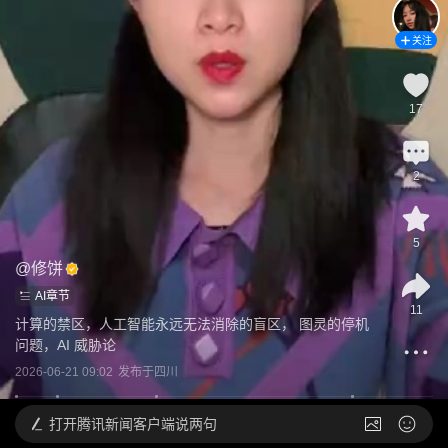
关注
17
2
5
@
修饼
AI章节
11
计算的禁区，人工智能永远无法消除的盲区， 图灵的停机
问题，AI 威胁论
2026-06-21 09:02
发布于
四川
打开
腾讯新闻客户端说两句