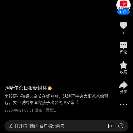
关注
2
评论
收藏
@
哈尔滨日报新媒体
分享
小孩哥小孩姐父亲节在线夸夸，姑娘逛中央大街爸爸给背
包，要不说哈尔滨宠孩子出名呢
 #
父亲节
2026-06-21 08:51
发布于
黑龙江
打开
腾讯新闻客户端说两句