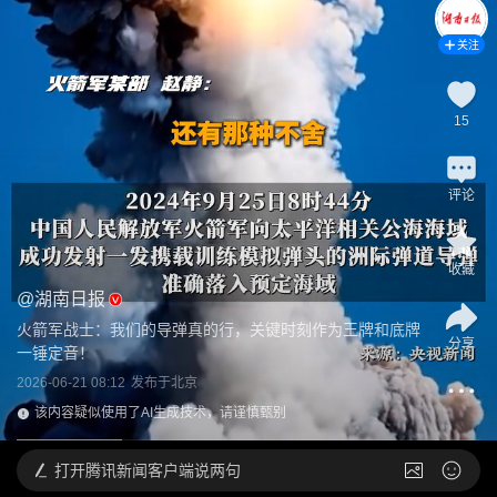
关注
15
评论
收藏
@
湖南日报
火箭军战士：我们的导弹真的行，关键时刻作为王牌和底牌
分享
一锤定音！
2026-06-21 08:12
发布于
北京
该内容疑似使用了AI生成技术，请谨慎甄别
打开
腾讯新闻客户端说两句