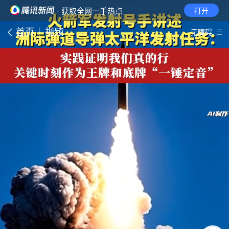
· 获取全网一手热点
打开
首页
视频
无障碍