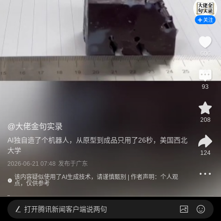
关注
606
93
208
@
大佬金句实录
AI独自造了个机器人，从原型到成品只用了26秒，美国西北
大学
124
2026-06-21 07:48
发布于
广东
该内容疑似使用了AI生成技术，请谨慎甄别 | 作者声明：个人观
点，仅供参考
打开
腾讯新闻客户端说两句