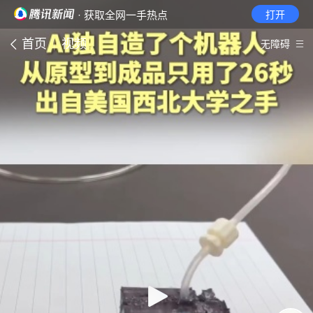
· 获取全网一手热点
打开
首页
视频
无障碍