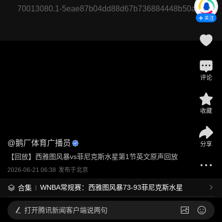
70013080.1-5eae87b04dd88d67b736884448b50a48
关注
评论
收藏
@
鹅厂体育广播员
分享
【回放】西雅图风暴vs菲尼克斯水星第1节英文原声回放
2026-06-21 06:38
发布于
北京
WNBA常规赛：西雅图风暴73-93菲尼克斯水星
合集
打开
腾讯新闻客户端说两句