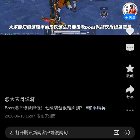
关注
1
收藏
分享
@
大表哥说游
Boss爆率惨遭降低！七级装备很难刷到？
 #
和平精英
2026-06-18 16:07
发布于
湖南
打开
腾讯新闻客户端说两句