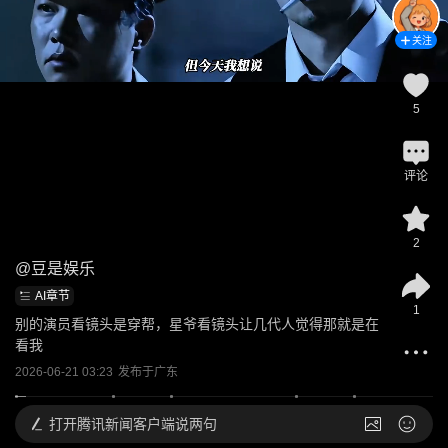
关注
5
评论
2
@
豆是娱乐
AI章节
1
别的演员看镜头是穿帮，星爷看镜头让几代人觉得那就是在
看我
2026-06-21 03:23
发布于
广东
打开
腾讯新闻客户端说两句