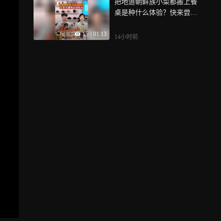
把地道朝鲜族小菜都搬上餐
桌是种什么体验？快来尝尝
吧
15
|
01:13
14小时前