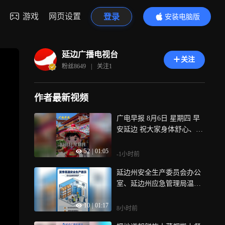
游戏
网页设置
登录
安装电脑版
内容更精彩
延边广播电视台
关注
粉丝
8649
|
关注
1
作者最新视频
广电早报 8月6日 星期四 早
安延边 祝大家身体舒心、日
子安稳，事事顺心！
52
|
01:05
-1小时前
延边州安全生产委员会办公
室、延边州应急管理局温馨
提示
10
|
01:17
8小时前