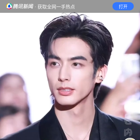
· 获取全网一手热点
打开
首页
视频
无障碍