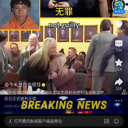
关注
889
154
114
@
今天世界也很怪
118
海外现场观察：美国亚裔店主瑞克周射杀便利店偷水少年，
近日正式被判无罪
2026-06-21 23:00
发布于
德国
打开
腾讯新闻客户端说两句