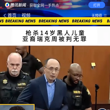
· 获取全网一手热点
打开
首页
视频
无障碍