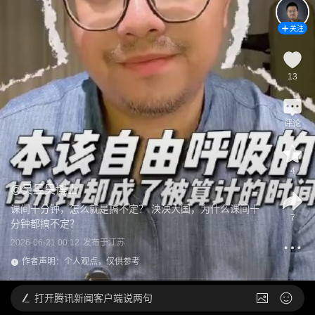
关注
13
评论
4
@
吴昱昊博士
课间十分钟，怎么就是搞不定？ 泱泱大国，为什么课间十
7
分钟都搞不定？
2026-06-21 00:12
发布于
江苏
作者声明：个人观点，仅供参考
打开
腾讯新闻客户端说两句