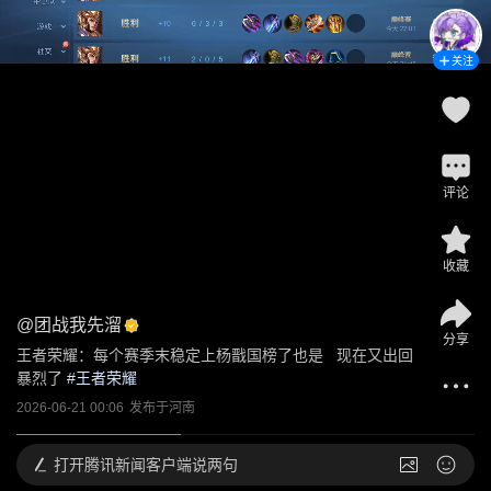
关注
评论
收藏
@
团战我先溜
分享
王者荣耀：每个赛季末稳定上杨戬国榜了也是   现在又出回
暴烈了
 #
王者荣耀
2026-06-21 00:06
发布于
河南
打开
腾讯新闻客户端说两句