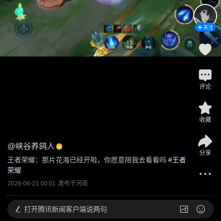
关注
评论
收藏
@
峡谷养鸽人
分享
王者荣耀：那片花海已经开啦，你愿意陪我去看看吗
 #
王者
荣耀
2026-06-21 00:01
发布于
河南
打开
腾讯新闻客户端说两句