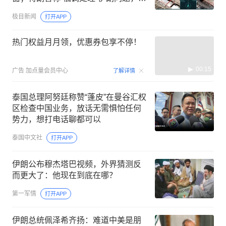
朗密集宣布人事变动
极目新闻
打开APP
热门权益月月领，优惠券包享不停！
00:15
广告
加点量会员中心
了解详情
泰国总理阿努廷称赞“蓬皮”在曼谷汇权
区检查中国业务，放话无需惧怕任何
势力，想打电话聊都可以
泰国中文社
打开APP
伊朗公布穆杰塔巴视频，外界猜测反
而更大了：他现在到底在哪？
第一军情
打开APP
伊朗总统佩泽希齐扬：难道中美是朋