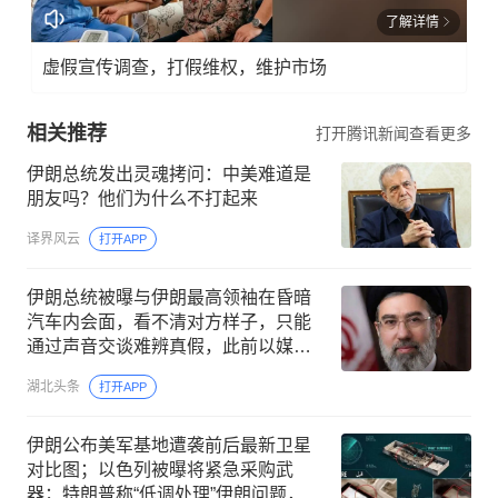
了解详情
虚假宣传调查，打假维权，维护市场
相关推荐
打开腾讯新闻查看更多
伊朗总统发出灵魂拷问：中美难道是
朋友吗？他们为什么不打起来
译界风云
打开APP
伊朗总统被曝与伊朗最高领袖在昏暗
汽车内会面，看不清对方样子，只能
通过声音交谈难辨真假，此前以媒称
穆杰塔巴处于极度危急状态随时会死
湖北头条
打开APP
伊朗公布美军基地遭袭前后最新卫星
对比图；以色列被曝将紧急采购武
器；特朗普称“低调处理”伊朗问题，伊