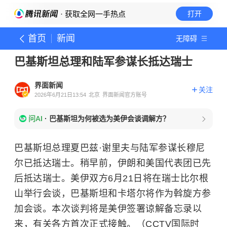
· 获取全网一手热点
打开
首页
新闻
无障碍
巴基斯坦总理和陆军参谋长抵达瑞士
界面新闻
关注
2026年6月21日13:54
北京
界面新闻官方账号
问AI
·
巴基斯坦为何被选为美伊会谈调解方？
巴基斯坦总理夏巴兹·谢里夫与陆军参谋长穆尼
尔已抵达瑞士。稍早前，伊朗和美国代表团已先
后抵达瑞士。美伊双方6月21日将在瑞士比尔根
山举行会谈，
巴基斯坦
和卡塔尔将作为斡旋方参
加会谈。本次谈判将是美伊签署谅解备忘录以
来，有关各方首次正式接触。（CCTV国际时