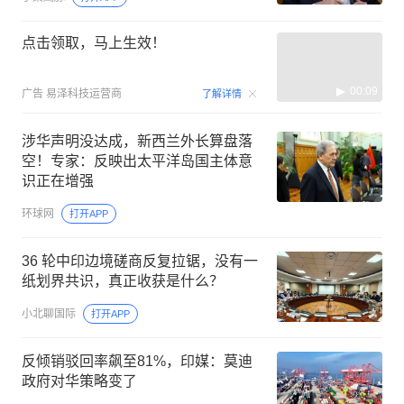
点击领取，马上生效！
00:09
广告
易泽科技运营商
了解详情
涉华声明没达成，新西兰外长算盘落
空！专家：反映出太平洋岛国主体意
识正在增强
环球网
打开APP
36 轮中印边境磋商反复拉锯，没有一
纸划界共识，真正收获是什么？
小北聊国际
打开APP
反倾销驳回率飙至81%，印媒：莫迪
政府对华策略变了