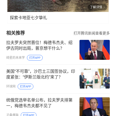
了解详情
探索卡地亚七夕挚礼
相关推荐
打开腾讯新闻查看更多
拉夫罗夫突然晋位！梅德韦杰夫、绍
伊古同时出局，普京想干什么？
绮星的未来学
打开APP
美国“不可靠”，沙巴土三国签协议，印
度紧张：“伊斯兰版北约”来了？
环球网
打开APP
统俄党选举名单公布，拉夫罗夫排第
一，梅德韦杰夫都不见了
子桑鹰脉
打开APP