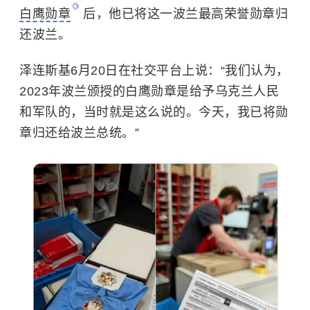
白鹰勋章
后，他已将这一波兰最高荣誉勋章归
还波兰。
泽连斯基6月20日在社交平台上说：“我们认为，
2023年波兰颁授的白鹰勋章是给予乌克兰人民
和军队的，当时就是这么说的。今天，我已将勋
章归还给波兰总统。”