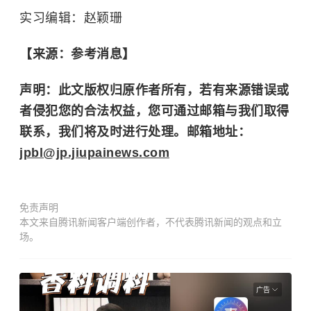
实习编辑：赵颖珊
【来源：参考消息】
声明：此文版权归原作者所有，若有来源错误或
者侵犯您的合法权益，您可通过邮箱与我们取得
联系，我们将及时进行处理。邮箱地址：
jpbl@jp.jiupainews.com
免责声明
本文来自腾讯新闻客户端创作者，不代表腾讯新闻的观点和立
场。
广告