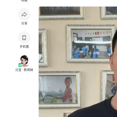
收藏
分享
手机看
元宝 · 新闻妹