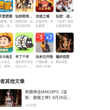
天爱掼蛋
仙剑奇侠传之新的开始
龙迹之城
仙逆：战天道
典掼蛋，亲
经典还原，仙
正版传奇，热
《仙逆》首款
组队，免费
剑沉浸式单机
血重燃
正版授权塔防
玩！
解谜！
手游
乐斗地主
羊了个羊
向末日开炮
毫妙找茬
乐斗地主、
通关率仅有百
尸潮来袭，点
毫妙找茬
蛋、跑得
分之0.01，快
击进入开炮宇
、好友房免
来挑战！~
宙！
玩！
者其他文章
希腊神话MMORPG《宙
斯：傲慢之神》8月26日上
市
-3小时前