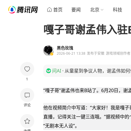
首页
要闻
北京
科技
嘎子哥谢孟伟入驻
黑色玫瑰
2026-06-21 13:38
发布于
安徽
游戏领域创作者
问AI
·
从童星到争议人物，谢孟伟如何
1
“嘎子哥”谢孟伟也来B站了。6月20日，
评论
他在视频简介中写道：“大家好！我是嘎子
直播，记得关注一键三连哦。”据视频中的
“无剧本无人设”。