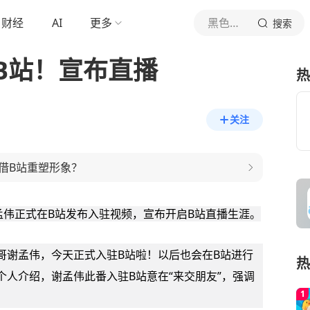
财经
AI
更多
黑色玫瑰
搜索
B站！宣布直播
热
关注
借B站重塑形象？
谢孟伟正式在B站发布入驻视频，宣布开启B站直播生涯。
哥
谢孟伟
，今天正式入驻B站啦！以后也会在B站进行
热
个人介绍，谢孟伟此番入驻B站意在“来交朋友”，强调