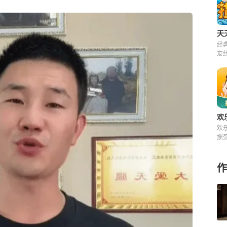
天
经
友
来
欢
欢
掼
快
费
作