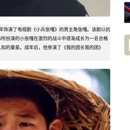
3年饰演了电视剧《
小兵张嘎
》的男主角张嘎。该剧以
抗
伟所扮演的小张嘎在激烈的战斗中逐渐成长为一名合格
人知的童星。成年后，他参演了《
我的团长我的团
》