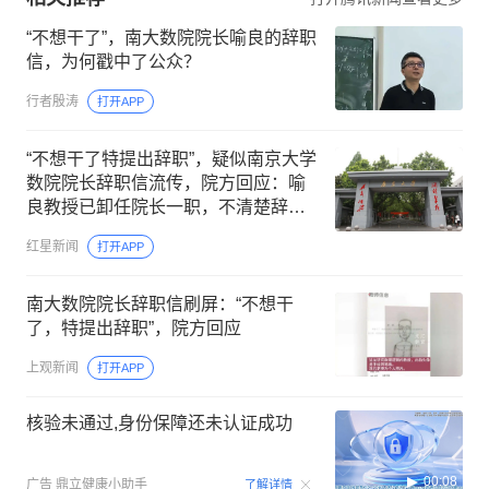
“不想干了”，南大数院院长喻良的辞职
信，为何戳中了公众？
行者殷涛
打开APP
“不想干了特提出辞职”，疑似南京大学
数院院长辞职信流传，院方回应：喻
良教授已卸任院长一职，不清楚辞职
信来源；曾用手绘图做头像
红星新闻
打开APP
南大数院院长辞职信刷屏：“不想干
了，特提出辞职”，院方回应
上观新闻
打开APP
核验未通过,身份保障还未认证成功
00:08
广告
鼎立健康小助手
了解详情