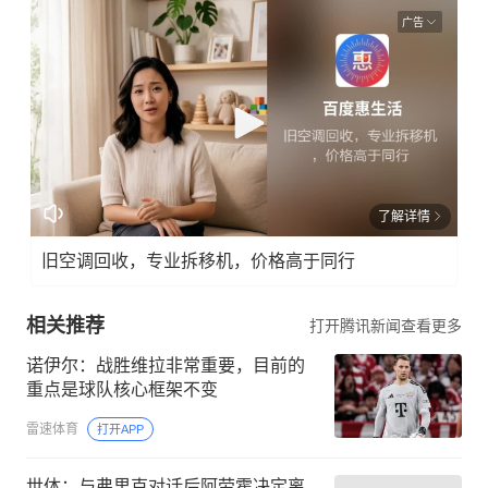
广告
了解详情
旧空调回收，专业拆移机，价格高于同行
相关推荐
打开腾讯新闻查看更多
诺伊尔：战胜维拉非常重要，目前的
重点是球队核心框架不变
雷速体育
打开APP
世体：与弗里克对话后阿劳霍决定离