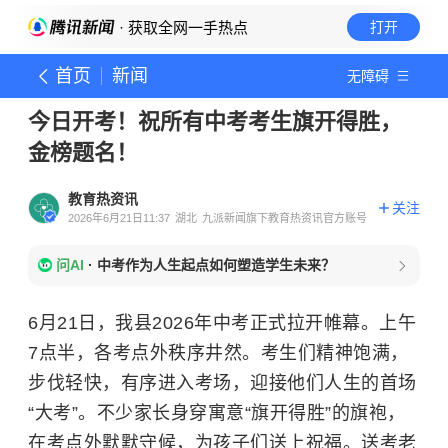
· 获取全网一手热点
打开
首页
新闻
无障碍
今日开考！祝所有中考考生旗开得胜，
金榜题名！
教育热资讯
关注
2026年6月21日11:37
湖北
九派新闻旗下教育热资讯官方账号
问AI
·
中考作为人生起点如何塑造学生未来？
6月21日，我县2026年中考正式拉开帷幕。上午
7点半，各考点外秩序井然。考生们精神饱满，
步伐轻快，有序进入考场，迎接他们人生的首场
“大考”。不少家长身穿寓意“旗开得胜”的旗袍，
在考点外默默守候，为孩子们送上祝福。送考老