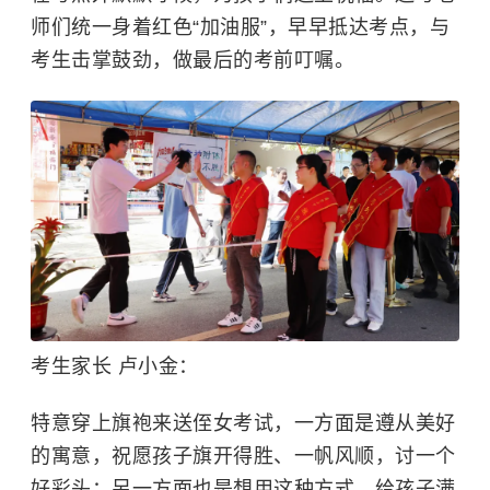
师们统一身着红色“加油服”，早早抵达考点，与
考生击掌鼓劲，做最后的考前叮嘱。
考生家长 卢小金：
特意穿上旗袍来送侄女考试，一方面是遵从美好
的寓意，祝愿孩子旗开得胜、一帆风顺，讨一个
好彩头；另一方面也是想用这种方式，给孩子满