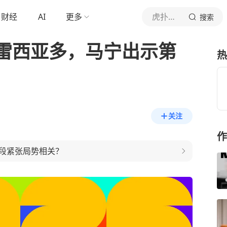
财经
AI
更多
虎扑体育内容
搜索
雷西亚多，马宁出示第
热
关注
作
段紧张局势相关？