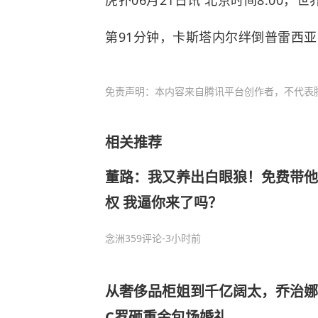
虎扑06月21日讯 北京时间8:00
第91分钟，卡斯塔内尔绊倒普雷西
免责声明：本内容来自腾讯平台创作者，不代表
相关推荐
董路：我又养出白眼狼！免费带他
权 我逼你来了吗？
念洲
359评论
-3小时前
从奢侈品柜姐到千亿阔太，乔治娜
C罗砸重金包场婚礼