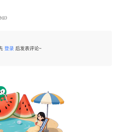
协议》
先
登录
后发表评论~