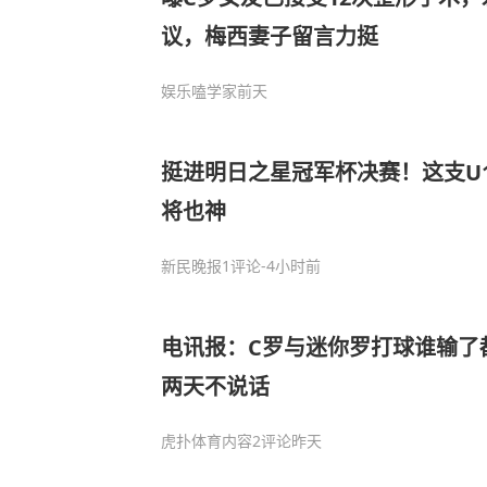
议，梅西妻子留言力挺
娱乐嗑学家
前天
挺进明日之星冠军杯决赛！这支U
将也神
新民晚报
1评论
-4小时前
电讯报：C罗与迷你罗打球谁输了
两天不说话
虎扑体育内容
2评论
昨天