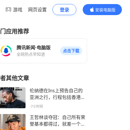
游戏
网页设置
登录
安装电脑版
内容更精彩
门应用推荐
腾讯新闻·电脑版
点击下载
全网热点早知道
者其他文章
伦纳德在Ins上预告自己的
亚洲之行，行程包括香港成
都上海
-7小时前
王哲林谈夺冠：自己所有荣
誉基本都得过，就差一个联