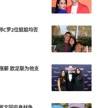
称C罗2位姐姐均否
涨薪 欧足联为他支
，发文回应身材争