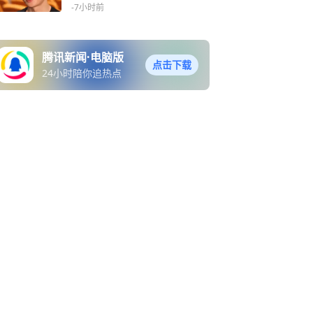
赛冠军
-7小时前
腾讯新闻·电脑版
点击下载
24小时陪你追热点