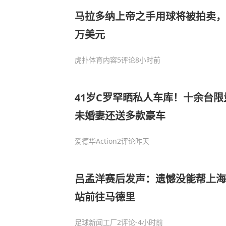
马拉多纳上帝之手用球将被拍卖，预
万美元
虎扑体育内容
5评论
8小时前
41岁C罗罕晒私人车库！十余台限
未婚妻还送多款豪车
爱德华Action
2评论
昨天
吕孟洋赛后发声：遗憾没能帮上海
站前往马德里
足球新闻工厂
2评论
-4小时前