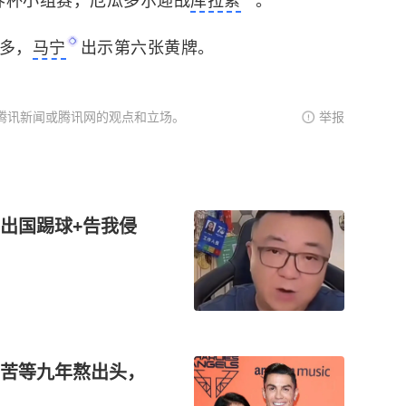
，世界杯小组赛，厄瓜多尔迎战
库拉索
。
亚多，
马宁
出示第六张黄牌。
腾讯新闻或腾讯网的观点和立场。
举报
出国踢球+告我侵
苦等九年熬出头，