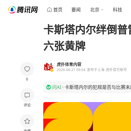
首页
要闻
北京
科技
卡斯塔内尔绊倒普
六张黄牌
虎扑体育内容
2026-06-21 09:54
发布于
上海
虎扑官方账号
0
问AI
·
卡斯塔内尔的犯规是否与比赛末
评论