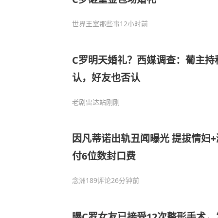
世界王室那些事
12小时前
C罗明天婚礼？西媒调查：葡主持
认，好友也否认
老剧雷达站
刚刚
因凡蒂诺出轨丑闻曝光 提拔情妇+
付6位数封口费
念洲
189评论
26分钟前
曝C罗女友已接受12次整形手术