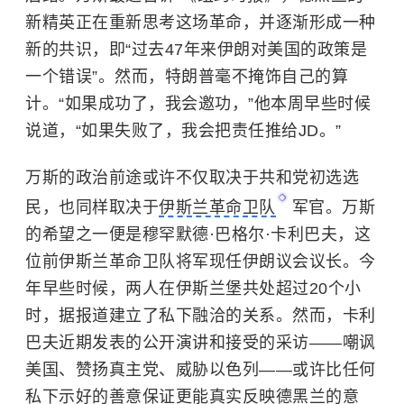
新精英正在重新思考这场革命，并逐渐形成一种
新的共识，即“过去47年来伊朗对美国的政策是
一个错误”。然而，特朗普毫不掩饰自己的算
计。“如果成功了，我会邀功，”他本周早些时候
说道，“如果失败了，我会把责任推给JD。”
万斯的政治前途或许不仅取决于共和党初选选
民，也同样取决于
伊斯兰革命卫队
军官。万斯
的希望之一便是穆罕默德·巴格尔·卡利巴夫，这
位前伊斯兰革命卫队将军现任伊朗议会议长。今
年早些时候，两人在伊斯兰堡共处超过20个小
时，据报道建立了私下融洽的关系。然而，卡利
巴夫近期发表的公开演讲和接受的采访——嘲讽
美国、赞扬真主党、威胁以色列——或许比任何
私下示好的善意保证更能真实反映德黑兰的意