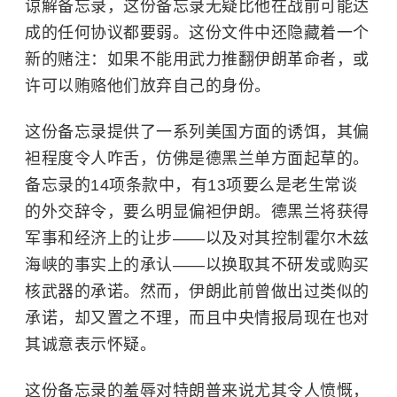
谅解备忘录，这份备忘录无疑比他在战前可能达
成的任何协议都要弱。这份文件中还隐藏着一个
新的赌注：如果不能用武力推翻伊朗革命者，或
许可以贿赂他们放弃自己的身份。
这份备忘录提供了一系列美国方面的诱饵，其偏
袒程度令人咋舌，仿佛是德黑兰单方面起草的。
备忘录的14项条款中，有13项要么是老生常谈
的外交辞令，要么明显偏袒伊朗。德黑兰将获得
军事和经济上的让步——以及对其控制
霍尔木兹
海峡
的事实上的承认——以换取其不研发或购买
核武器的承诺。然而，伊朗此前曾做出过类似的
承诺，却又置之不理，而且中央情报局现在也对
其诚意表示怀疑。
这份备忘录的羞辱对特朗普来说尤其令人愤慨，