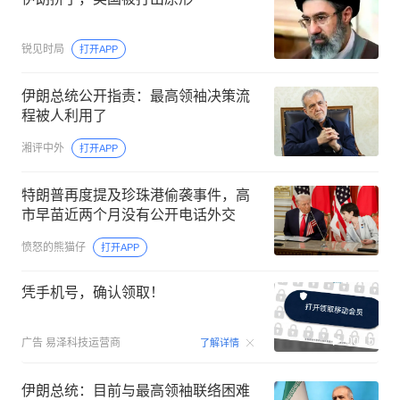
锐见时局
打开APP
伊朗总统公开指责：最高领袖决策流
程被人利用了
湘评中外
打开APP
特朗普再度提及珍珠港偷袭事件，高
市早苗近两个月没有公开电话外交
愤怒的熊猫仔
打开APP
凭手机号，确认领取！
00:15
广告
易泽科技运营商
了解详情
伊朗总统：目前与最高领袖联络困难