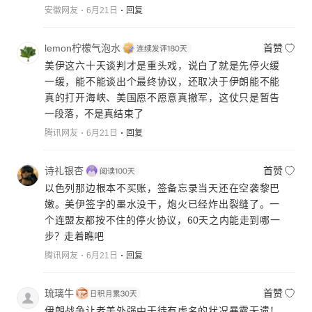
安徽网友
6月21日
回复
lemon柠檬气泡水
首赞
美伊这六十天谈判才是重头戏，说白了就是先停火缓
一缓，能不能谈出个最终协议，还取决于伊朗能不能
真的打开海峡、美国愿不愿意真撤军，这仗只是暂告
一段落，不是真结束了
腾讯网友
6月21日
回复
诗礼银杏
首赞
以色列那边根本不买账，签备忘录当天还在空袭黎巴
嫩。美伊签字的墨水没干，炮火已经炸出裂缝了。一
个连盟友都按不住的停火协议，60天之内能走到哪一
步？走着瞧吧
腾讯网友
6月21日
回复
琉璃牛
首赞
伊朗战争让老美外强中干徒有虚名的状况暴露无遗！