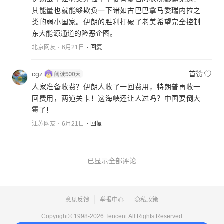
其能量也就能够欺负一下诸如古巴巴拿马委瑞内拉之
类的弱小国家。伊朗的胜利打破了老美希望完全控制
东大能源通道的险恶企图。
北京网友
6月21日
回复
cgz
首赞
人家准备收费？伊朗人收了一回费用，特朗普再收一
回费用，两道关卡！这海峡还让人过吗？中国耍倒大
霉了！
江苏网友
6月21日
回复
已显示全部评论
意见反馈
举报中心
隐私政策
Copyright© 1998-
2026
Tencent.All Rights Reserved