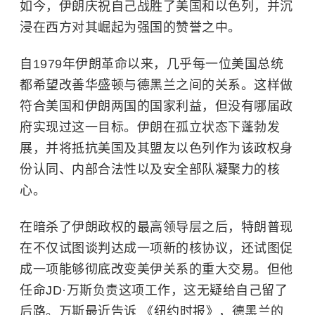
如今，伊朗庆祝自己战胜了美国和
以色列
，并沉
浸在西方对其崛起为强国的赞誉之中。
自1979年伊朗革命以来，几乎每一位美国总统
都希望改善华盛顿与德黑兰之间的关系。这样做
符合美国和伊朗两国的国家利益，但没有哪届政
府实现过这一目标。伊朗在孤立状态下蓬勃发
展，并将抵抗美国及其盟友以色列作为该政权身
份认同、内部合法性以及安全部队凝聚力的核
心。
在暗杀了伊朗政权的最高领导层之后，特朗普现
在不仅试图谈判达成一项新的核协议，还试图促
成一项能够彻底改变美伊关系的重大交易。
但他
任命JD·万斯负责这项工作，这无疑给自己留了
后路。万斯最近告诉 《纽约时报》，德黑兰的