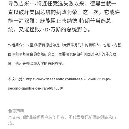
导致吉米·卡特连任竞选失败以来，德黑兰就一
直以破坏美国总统的执政为荣。这一次，它或许
能一箭双雕：既能阻止唐纳德·特朗普当选总
统，又能挫败J·D·万斯的总统野心。
作者简介：卡里姆·萨贾德普尔是《大西洋月刊》的撰稿人，也是卡内基
国际和平基金会的高级研究员，主要研究伊朗和美国对中东的外交政
策。他还是乔治城大学的兼职教授。
本文出处：https://www.theatlantic.com/ideas/2026/06/trumps-
second-gamble-on-iran/687650/
免责声明
本文来自腾讯新闻客户端创作者，不代表腾讯新闻的观点和立
场。