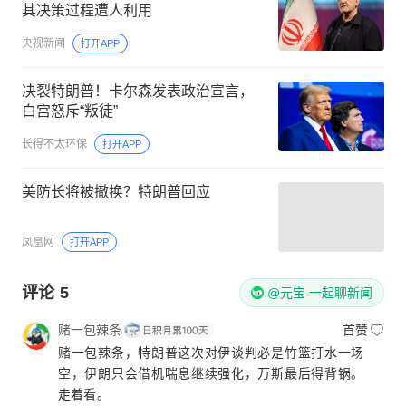
其决策过程遭人利用
央视新闻
打开APP
决裂特朗普！卡尔森发表政治宣言，
白宫怒斥“叛徒”
长得不太环保
打开APP
美防长将被撤换？特朗普回应
凤凰网
打开APP
评论
5
@元宝 一起聊新闻
赌一包辣条
首赞
赌一包辣条，特朗普这次对伊谈判必是竹篮打水一场
空，伊朗只会借机喘息继续强化，万斯最后得背锅。
走着看。