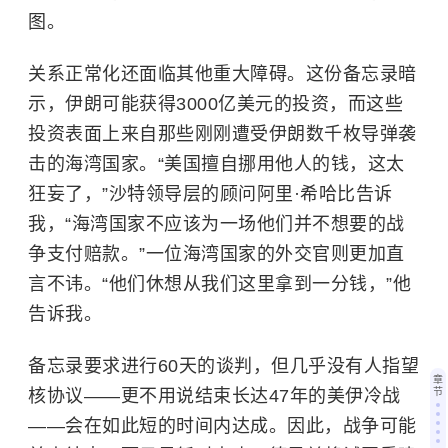
图。
关系正常化还面临其他重大障碍。
这份备忘录暗
示，伊朗可能获得3000亿美元的投资，而这些
投资表面上来自那些刚刚遭受伊朗数千枚导弹袭
击的海湾国家。“美国擅自挪用他人的钱，这太
狂妄了，”沙特领导层的顾问阿里·希哈比告诉
我，“海湾国家不应该为一场他们并不想要的战
争支付赔款。”一位海湾国家的外交官则更加直
言不讳。“他们休想从我们这里拿到一分钱，”他
告诉我。
备忘录要求进行60天的谈判，但几乎没有人指望
章
核协议——更不用说结束长达47年的美伊冷战
节
——会在如此短的时间内达成。因此，战争可能