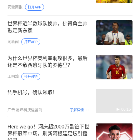
安徽商报
打开APP
世界杯近半数球队换帅，佛得角主帅
敲定新东家
潮新闻
打开APP
为什么世界杯奥利塞助攻很多，最后
还是不敌西班牙队的罗德里？
王明灿
打开APP
凭手机号，确认领取！
00:15
广告
易泽科技运营商
了解详情
Here we go！河床超2000万欧签下世
界杯冠军中场，刷新阿根廷足坛引援