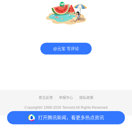
@元宝 写评论
意见反馈
举报中心
隐私政策
Copyright© 1998-
2026
Tencent.All Rights Reserved
打开
腾讯新闻，看更多热点资讯