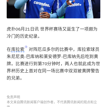
虎扑06月21日讯 世界杯赛场又诞生了一项颇为
冷门的历史纪录。
在
库拉索
对阵厄瓜多尔的比赛中，库拉索球员
朱尼尼奥-巴库纳和莱安德罗-巴库纳先后吃到黄
牌。比赛进行到第70分钟时，两人也就此成为世
界杯历史上首对在同一场比赛中双双被黄牌警告
的兄弟。
免责声明
本文来自腾讯新闻客户端创作者，不代表腾讯新闻的观点和立
场。