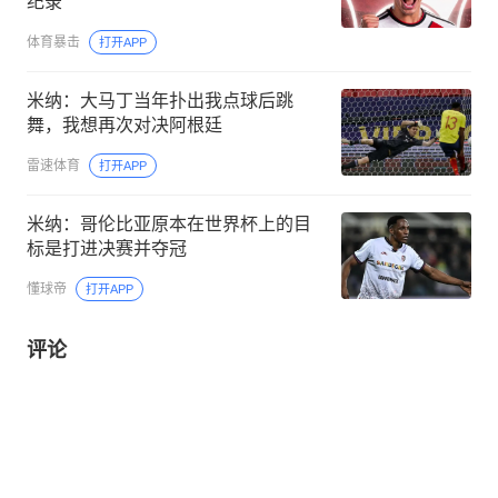
纪录
体育暴击
打开APP
米纳：大马丁当年扑出我点球后跳
舞，我想再次对决阿根廷
雷速体育
打开APP
米纳：哥伦比亚原本在世界杯上的目
标是打进决赛并夺冠
懂球帝
打开APP
评论