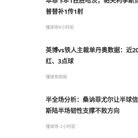
本菲卡6-1狂胜哈茨，帕夫利季斯
普替补1传1射
懂球帝
8小时前
英博vs铁人主裁单丹奥数据：近20
红、3点球
懂球帝
刚刚
半全场分析：桑讷菲尤尔让半球信
斯陆半场韧性支撑不败方向
懂球帝
-2小时前