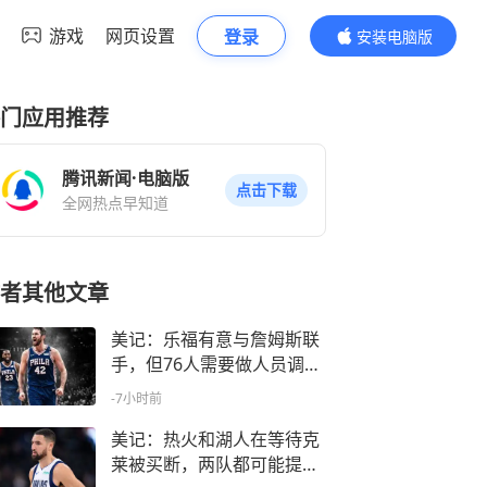
游戏
网页设置
登录
安装电脑版
内容更精彩
门应用推荐
腾讯新闻·电脑版
点击下载
全网热点早知道
者其他文章
美记：乐福有意与詹姆斯联
手，但76人需要做人员调整
才有空间
-7小时前
美记：热火和湖人在等待克
莱被买断，两队都可能提供