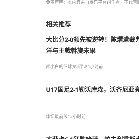
免责声明：本内容来自腾讯平台创作者，不代表
相关推荐
大比分2-0领先被逆转！陈熠遭裁
洋与主裁斡旋未果
颜小白的篮球梦
3评论
4小时前
U17国足2-1勒沃库森，沃齐尼
体坛最前线
13小时前