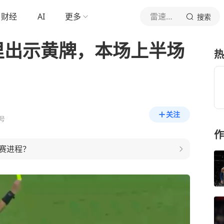
财经
AI
更多
雷速体育
搜索
里出示黄牌，本场上半场
热
关注
号
作
赛进程？