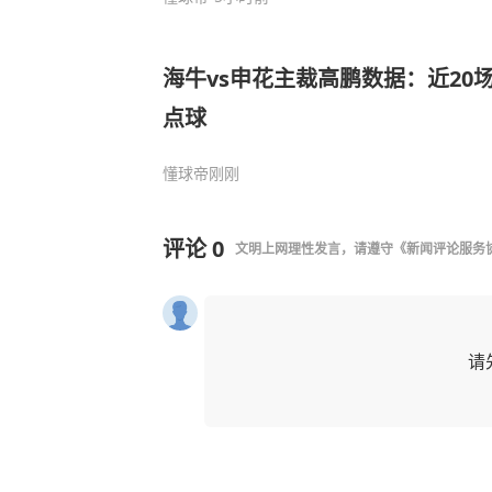
海牛vs申花主裁高鹏数据：近20场
点球
懂球帝
刚刚
评论
0
文明上网理性发言，请遵守
《新闻评论服务
请