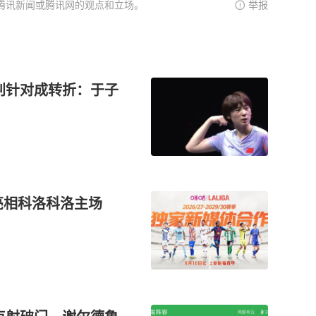
腾讯新闻或腾讯网的观点和立场。
举报
判针对成转折：于子
亚亮相科洛科洛主场