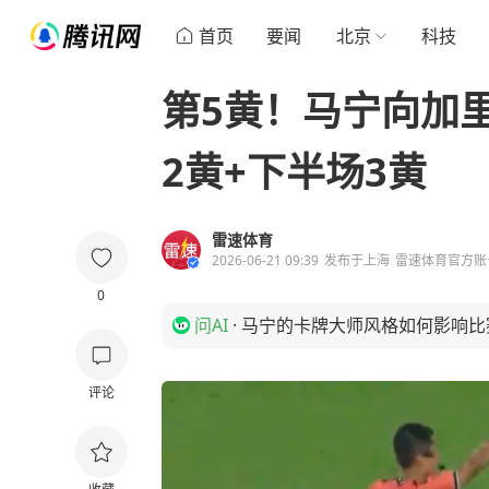
首页
要闻
北京
科技
第5黄！马宁向加
2黄+下半场3黄
雷速体育
2026-06-21 09:39
发布于
上海
雷速体育官方账
0
问AI
·
马宁的卡牌大师风格如何影响比
评论