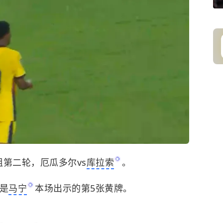
组第二轮，厄瓜多尔vs
库拉索
。
是
马宁
本场出示的第5张黄牌。