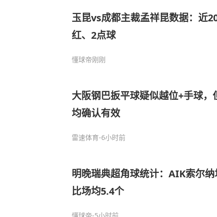
玉昆vs成都主裁孟祥昆数据：近20
红、2点球
懂球帝
刚刚
大阪钢巴扳平球疑似越位+手球，但
均确认有效
雷速体育
-6小时前
明晚瑞典超角球统计：AIK索尔纳
比场均5.4个
懂球帝
-5小时前