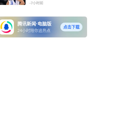
首发位置
-7小时前
腾讯新闻·电脑版
点击下载
24小时陪你追热点