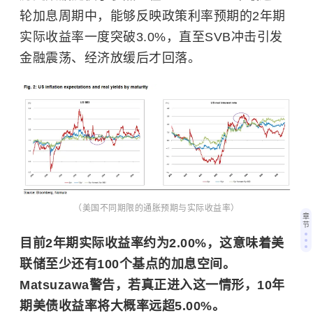
轮加息周期中，能够反映政策利率预期的2年期
实际收益率一度突破3.0%，直至SVB冲击引发
金融震荡、经济放缓后才回落。
（美国不同期限的通胀预期与实际收益率）
章
节
目前2年期实际收益率约为2.00%，这意味着美
联储至少还有100个基点的加息空间。
Matsuzawa警告，若真正进入这一情形，10年
期美债收益率将大概率远超5.00%。