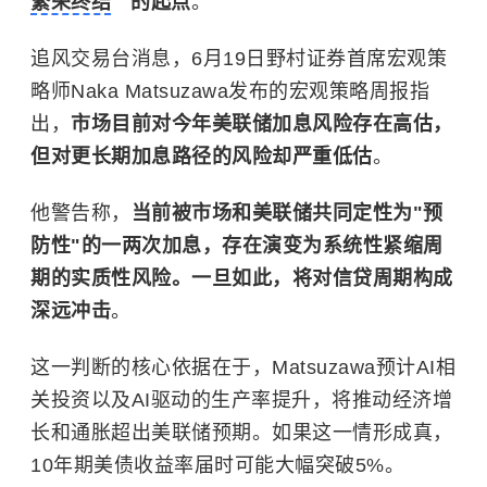
繁荣终结
的起点
。
追风交易台消息，6月19日野村证券首席宏观策
略师Naka Matsuzawa发布的宏观策略周报指
出，
市场目前对今年美联储加息风险存在高估，
但对更长期加息路径的风险却严重低估
。
他警告称，
当前被市场和美联储共同定性为"预
防性"的一两次加息，存在演变为系统性紧缩周
期的实质性风险。一旦如此，将对信贷周期构成
深远冲击
。
这一判断的核心依据在于，Matsuzawa预计AI相
关投资以及AI驱动的生产率提升，将推动经济增
长和通胀超出美联储预期。如果这一情形成真，
10年期美债收益率届时可能大幅突破5%。