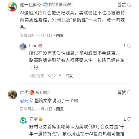
赌一包辣条
首赞
AI这股风绝对会把通胀吹高，美联储扛不住必被迫转
向实质性紧缩，别想只靠“预防性”一两刀。赌一包辣
条。
安徽网友
6月21日
回复
Lion
1
所以在没有实质性加息之前AI叙事不会结束，一
路高歌猛进到所有人都怀疑人生，包括已经在车
上的
湖南网友
6月21日
回复
优优
首赞
@元宝
整篇文章说明了一个啥
四川网友
6月21日
回复
元宝
1
野村证券首席策略师认为美联储6月会议或是"十
年一遇转折点"，核心风险在于AI投资热潮可能推