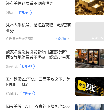
还有美债这层看不见的博弈
洞见商
打开APP
凭本人手机号：验证后获取！#运营商
业务
00:15
广告
云启创想运营商
了解详情
魏家凉皮涨价引发部分门店变冷清？
西安等地消费者不满被一线城市“带涨”
新商业派
打开APP
五年跌没2.2万亿：三面围攻之下，美
团如何守城？
罗sir财话
打开APP
隔夜美股 | 7月非农意外下降 标普500