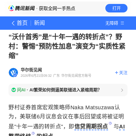
· 获取全网一手热点
打开
首页
新闻
无障碍
“沃什首秀”是“十年一遇的转折点”？野
村：警惕“预防性加息”演变为“实质性紧
缩”
华尔街见闻
关注
2026年6月21日09:32
广东
华尔街见闻官方账号
问AI
·
AI繁荣如何倒逼美联储进入紧缩周期？
野村证券首席宏观策略师Naka Matsuzawa认
为，美联储6月议息会议在事后回望或将被证明
是"十年一遇的转折点"，即
信贷周期拐点
与
AI