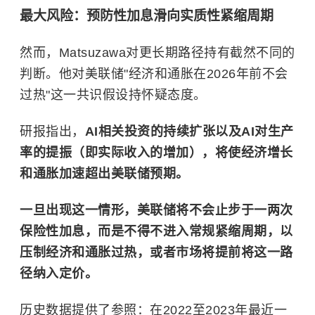
最大风险：预防性加息滑向实质性紧缩周期
然而，Matsuzawa对更长期路径持有截然不同的
判断。他对美联储"经济和通胀在2026年前不会
过热"这一共识假设持怀疑态度。
研报指出，
AI相关投资的持续扩张以及AI对生产
率的提振（即实际收入的增加），将使经济增长
和通胀加速超出美联储预期。
一旦出现这一情形，美联储将不会止步于一两次
保险性加息，而是不得不进入常规紧缩周期，以
压制经济和通胀过热，或者市场将提前将这一路
径纳入定价。
历史数据提供了参照：在2022至2023年最近一