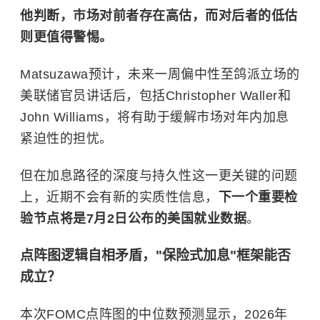
他判断，市场对前者存在高估，而对后者的低估
则更值得警惕。
Matsuzawa预计，未来一周偏中性至鸽派立场的
美联储官员讲话后，包括Christopher Waller和
John Williams，将有助于缓解市场对年内加息
紧迫性的担忧。
但在加息路径的深度与持久性这一更关键的问题
上，近期不会有新的实质性信息，
下一个重要检
验节点将是7月2日公布的美国就业数据
。
点阵图逻辑自相矛盾，"保险式加息"框架能否
成立？
本次FOMC点阵图的中位数预测显示，2026年