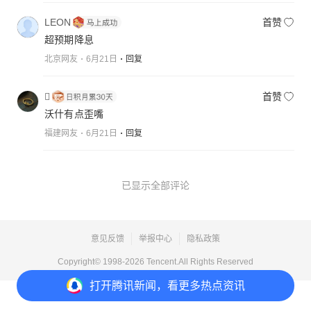
LEON
首赞
超预期降息
北京网友
6月21日
回复

首赞
沃什有点歪嘴
福建网友
6月21日
回复
已显示全部评论
意见反馈
举报中心
隐私政策
Copyright© 1998-
2026
Tencent.All Rights Reserved
打开
腾讯新闻，看更多热点资讯